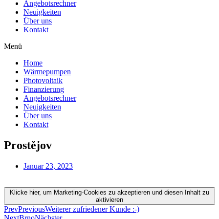
Angebotsrechner
Neuigkeiten
Über uns
Kontakt
Menü
Home
Wärmepumpen
Photovoltaik
Finanzierung
Angebotsrechner
Neuigkeiten
Über uns
Kontakt
Prostějov
Januar 23, 2023
Klicke hier, um Marketing-Cookies zu akzeptieren und diesen Inhalt zu
aktivieren
Prev
Previous
Weiterer zufriedener Kunde :-)
Next
Brno
Nächster